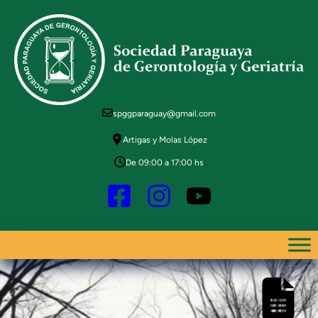
Saltar
al
contenido
spggparaguay@gmail.com
Artigas y Molas López
De 09:00 a 17:00 hs