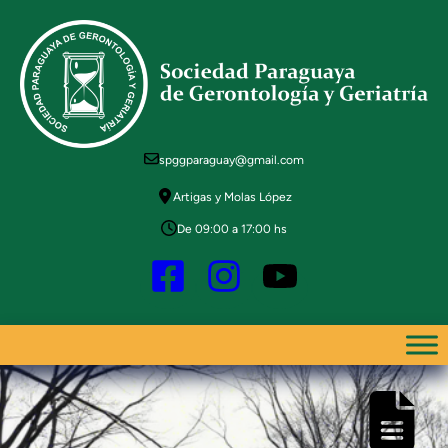
Saltar
al
contenido
spggparaguay@gmail.com
Artigas y Molas López
De 09:00 a 17:00 hs