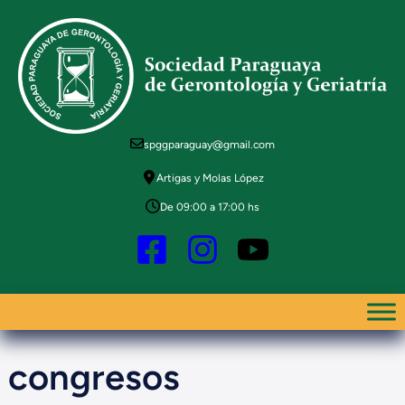
Saltar
al
contenido
spggparaguay@gmail.com
Artigas y Molas López
De 09:00 a 17:00 hs
congresos